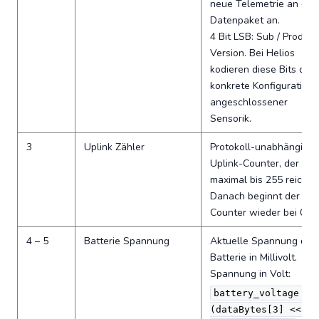
neue Telemetrie an das
Datenpaket an.
4 Bit LSB: Sub / Product
Version. Bei Helios
kodieren diese Bits die
konkrete Konfiguration
angeschlossener
Sensorik.
3
Uplink Zähler
Protokoll-unabhängiger
Uplink-Counter, der
maximal bis 255 reicht.
Danach beginnt der
Counter wieder bei 0.
4 – 5
Batterie Spannung
Aktuelle Spannung der
Batterie in Millivolt.
Spannung in Volt:
battery_voltage =
(dataBytes[3] << 8 