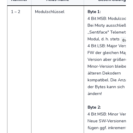
1 – 2
Modulschlüssel
Byte 1:
4 Bit MSB: Modulcode.
Bei Mioty ausschließlich
„Sentiface" Telemetrie-
Modul, d. h. stets
.
0x1
4 Bit LSB: Major Version
FW der gleichen Major-
Version aber größerer
Minor-Version bleiben m
älteren Dekodern
kompatibel. Die Anzahl
der Bytes kann sich abe
ändern!
Byte 2:
4 Bit MSB: Minor Version
Neue SW-Versionen
fügen ggf. inkrementell