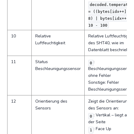
decoded.temperatur
= ((bytes[idx++] <<
8) | bytes[idx++]) 
10 - 100
10
Relative
Relative Luftfeuchtigkei
Luftfeuchtigkeit
des SHT40, wie im
Datenblatt beschrieben
11
Status
:
0
Beschleunigungssensor
Beschleunigungssensor
ohne Fehler
Sonstige: Fehler
Beschleunigungssensor
12
Orientierung des
Zeigt die Orientierung
Sensors
des Sensors an:
: Vertikal – liegt auf
0
der Seite
: Face Up
1