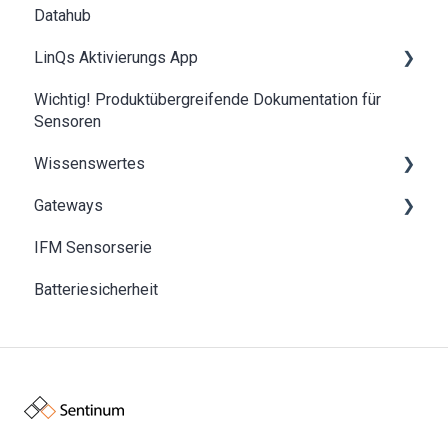
Datahub
LinQs Aktivierungs App
Wichtig! Produktübergreifende Dokumentation für
LinQs Dokumente Übersicht
Sensoren
NFC Wiederherstellung
Wissenswertes
Gateways
Grundlagen des IoT und LPWAN
IFM Sensorserie
SentiGate indoor Gateway
Batteriesicherheit
SentiGate Outdoor Gateway