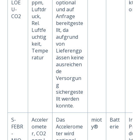
LOE
ppm,
optional
kti
U-
Luftdr
und auf
on
CO2
uck,
Anfrage
Rel.
bereitgeste
Luftfe
llt, da
uchtig
aufgrund
keit,
von
Tempe
Lieferengp
ratur
ässen keine
ausreichen
de
Versorgun
g
sichergeste
llt werden
konnte.
S-
Acceler
Das
miot
Batt
In
FEBR
omete
Accelerome
y®
erie
Pro
-
r, CO2
ter wird
du