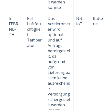
lt werden
konnte.
S-
Rel.
Das
NB-
Batte
FEBR-
Luftfeu
Acceleromet
IoT
rie
NB-
chtigkei
er wird
TH
t,
optional
Temper
und auf
atur
Anfrage
bereitgestel
lt, da
aufgrund
von
Lieferengpä
ssen keine
ausreichend
e
Versorgung
sichergestel
lt werden