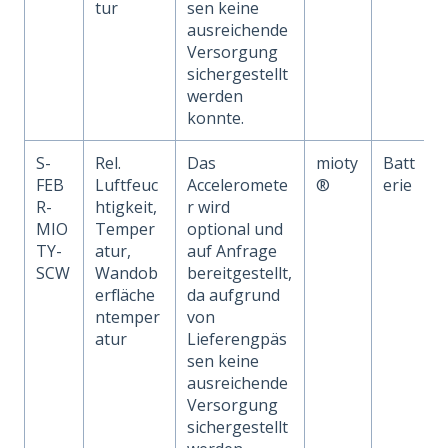
tur
sen keine
ausreichende
Versorgung
sichergestellt
werden
konnte.
S-
Rel.
Das
mioty
Batt
FEB
Luftfeuc
Acceleromete
®
erie
R-
htigkeit,
r wird
MIO
Temper
optional und
TY-
atur,
auf Anfrage
SCW
Wandob
bereitgestellt,
erfläche
da aufgrund
ntemper
von
atur
Lieferengpäs
sen keine
ausreichende
Versorgung
sichergestellt