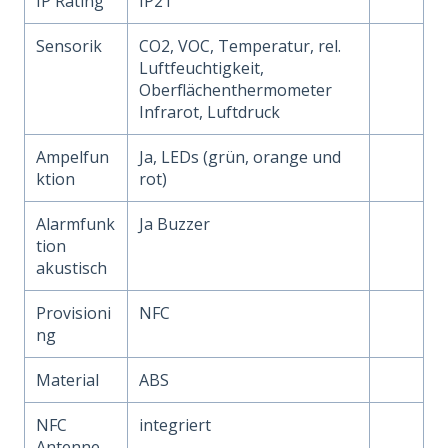
IP Rating
IP21
Sensorik
CO2, VOC, Temperatur, rel.
Luftfeuchtigkeit,
Oberflächenthermometer
Infrarot, Luftdruck
Ampelfun
Ja, LEDs (grün, orange und
ktion
rot)
Alarmfunk
Ja Buzzer
tion
akustisch
Provisioni
NFC
ng
Material
ABS
NFC
integriert
Antenne