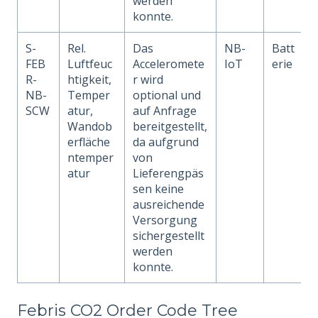
werden
konnte.
S-
Rel.
Das
NB-
Batt
FEB
Luftfeuc
Acceleromete
IoT
erie
R-
htigkeit,
r wird
NB-
Temper
optional und
SCW
atur,
auf Anfrage
Wandob
bereitgestellt,
erfläche
da aufgrund
ntemper
von
atur
Lieferengpäs
sen keine
ausreichende
Versorgung
sichergestellt
werden
konnte.
Febris CO2 Order Code Tree