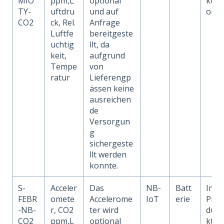
MIO
ppm,L
optional
kti
TY-
uftdru
und auf
on
CO2
ck, Rel.
Anfrage
Luftfe
bereitgeste
uchtig
llt, da
keit,
aufgrund
Tempe
von
ratur
Lieferengp
ässen keine
ausreichen
de
Versorgun
g
sichergeste
llt werden
konnte.
S-
Acceler
Das
NB-
Batt
In
FEBR
omete
Accelerome
IoT
erie
Pro
-NB-
r, CO2
ter wird
du
CO2
ppm,L
optional
kti