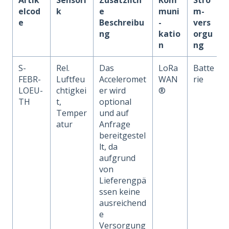
elcod
k
e
muni
m-
e
Beschreibu
-
vers
ng
katio
orgu
n
ng
S-
Rel.
Das
LoRa
Batte
FEBR-
Luftfeu
Acceleromet
WAN
rie
LOEU-
chtigkei
er wird
®
TH
t,
optional
Temper
und auf
atur
Anfrage
bereitgestel
lt, da
aufgrund
von
Lieferengpä
ssen keine
ausreichend
e
Versorgung