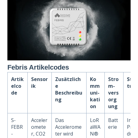
Febris Artikelcodes
Artik
Sensor
Zusätzlich
Ko
Stro
Sta
elco
ik
e
mm
m-
tus
de
Beschreibu
uni-
vers
ng
kati
org
on
ung
S-
Acceler
Das
LoR
Batt
In
FEBR
omete
Accelerome
aWA
erie
Pro
-
r, CO2
ter wird
N®
du