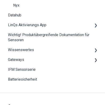
Nyx
Datahub
LinQs Aktivierungs App
Wichtig! Produktübergreifende Dokumentation für
LinQs Dokumente Übersicht
Sensoren
NFC Wiederherstellung
Wissenswertes
Gateways
Grundlagen des IoT und LPWAN
IFM Sensorserie
SentiGate indoor Gateway
Batteriesicherheit
SentiGate Outdoor Gateway