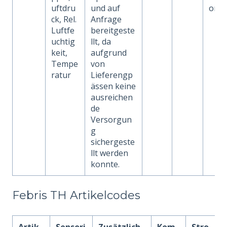
uftdru
und auf
on
ck, Rel.
Anfrage
Luftfe
bereitgeste
uchtig
llt, da
keit,
aufgrund
Tempe
von
ratur
Lieferengp
ässen keine
ausreichen
de
Versorgun
g
sichergeste
llt werden
konnte.
Febris TH Artikelcodes
Artik
Sensori
Zusätzlich
Kom
Stro