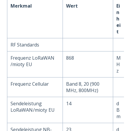
Merkmal
Wert
Ei
n
h
ei
t
RF Standards
Frequenz LoRaWAN
868
M
/mioty
EU
H
z
Frequenz Cellular
Band 8, 20 (900
MHz, 800MHz)
Sendeleistung
14
d
LoRaWAN
/mioty
EU
B
m
Sendeleistung NB-
23
d