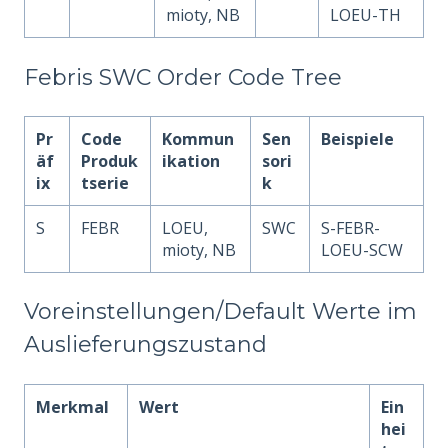
mioty, NB
LOEU-TH
Febris SWC Order Code Tree
Pr
Code
Kommun
Sen
Beispiele
äf
Produk
ikation
sori
ix
tserie
k
S
FEBR
LOEU,
SWC
S-FEBR-
mioty, NB
LOEU-SCW
Voreinstellungen/Default Werte im
Auslieferungszustand
Merkmal
Wert
Ein
hei