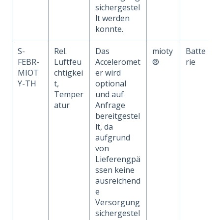
sichergestel
lt werden
konnte.
S-
Rel.
Das
mioty
Batte
FEBR-
Luftfeu
Acceleromet
®
rie
MIOT
chtigkei
er wird
Y-TH
t,
optional
Temper
und auf
atur
Anfrage
bereitgestel
lt, da
aufgrund
von
Lieferengpä
ssen keine
ausreichend
e
Versorgung
sichergestel