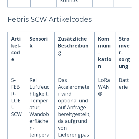
konnte.
Febris SCW Artikelcodes
Arti
Sensori
Zusätzliche
Kom
Stro
kel-
k
Beschreibun
muni
mve
cod
g
-
r-
e
katio
sorg
n
ung
S-
Rel.
Das
LoRa
Batt
FEB
Luftfeuc
Acceleromete
WAN
erie
R-
htigkeit,
r wird
®
LOE
Temper
optional und
U-
atur,
auf Anfrage
SCW
Wandob
bereitgestellt,
erfläche
da aufgrund
n-
von
tempera
Lieferengpäs