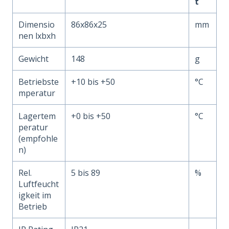
t
Dimensio
86x86x25
mm
nen lxbxh
Gewicht
148
g
Betriebste
+10 bis +50
°C
mperatur
Lagertem
+0 bis +50
°C
peratur
(empfohle
n)
Rel.
5 bis 89
%
Luftfeucht
igkeit im
Betrieb