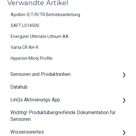
Verwandte Artikel
Apollon-Q T/R/TR Betriebsanleitung
SAFT LS14500
Energizer Ultimate Lithium AA
Varta CR AH‑R
Hyperion Mioty Profile
Sensoren und Produktreihen
Datahub
Aion IO-Link mioty Adapter
LinQs Aktivierungs App
Apollon-Q T/R/TR
Wichtig! Produktübergreifende Dokumentation für
Apollon-Q PP
LinQs Dokumente Übersicht
Sensoren
Apollon ZETA
NFC Wiederherstellung
Wissenswertes