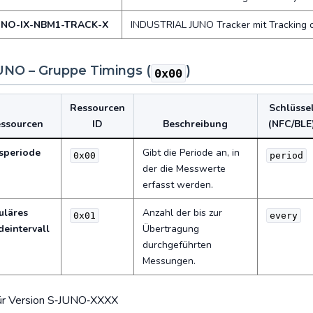
UNO-IX-NBM1-TRACK-X
INDUSTRIAL JUNO Tracker mit Tracking on
UNO – Gruppe Timings (
)
0x00
Ressourcen
Schlüsse
ssourcen
ID
Beschreibung
(NFC/BLE
speriode
Gibt die Periode an, in
0x00
period
der die Messwerte
erfasst werden.
uläres
Anzahl der bis zur
0x01
every
eintervall
Übertragung
durchgeführten
Messungen.
Für Version S‑JUNO‑XXXX