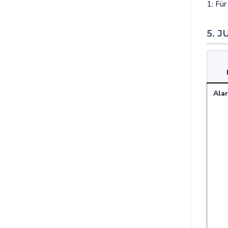
1: Fü
5. J
Alar