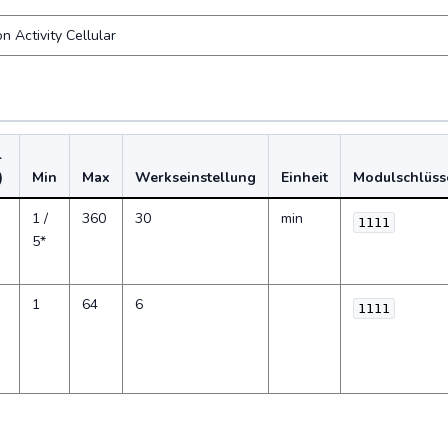
 Activity Cellular
l
)
Min
Max
Werkseinstellung
Einheit
Modulschlüss
1 /
360
30
min
1111
5*
1
64
6
1111