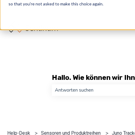
so that you're not asked to make this choice again.
Deutsch
Untermenü für Übersetzungen anzeige
Hallo. Wie können wir Ih
Es gibt keine Vorschläge, da das Suc
Help-Desk
Sensoren und Produktreihen
Juno Track