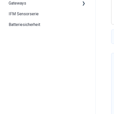
Gateways
Grundlagen des IoT und LPWAN
IFM Sensorserie
SentiGate indoor Gateway
Batteriesicherheit
SentiGate Outdoor Gateway