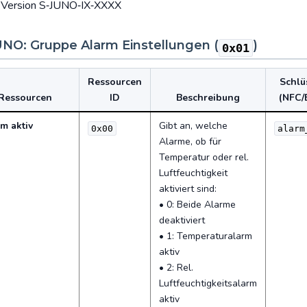
r Version S‑JUNO‑IX‑XXXX
UNO: Gruppe Alarm Einstellungen (
)
0x01
Ressourcen
Schlü
Ressourcen
ID
Beschreibung
(NFC/
m aktiv
Gibt an, welche
0x00
alarm
Alarme, ob für
Temperatur oder rel.
Luftfeuchtigkeit
aktiviert sind:
• 0: Beide Alarme
deaktiviert
• 1: Temperaturalarm
aktiv
• 2: Rel.
Luftfeuchtigkeitsalarm
aktiv