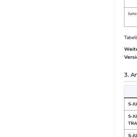
Juno
Tabel
Weite
Versi
3. A
S-J
S-J
TRA
S-J