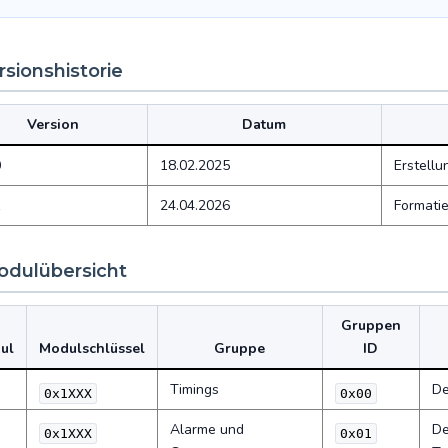
ersionshistorie
Version
Datum
0
18.02.2025
Erstellu
1
24.04.2026
Formatie
odulübersicht
Gruppen
ul
Modulschlüssel
Gruppe
ID
Timings
De
0x1XXX
0x00
Alarme und
De
0x1XXX
0x01