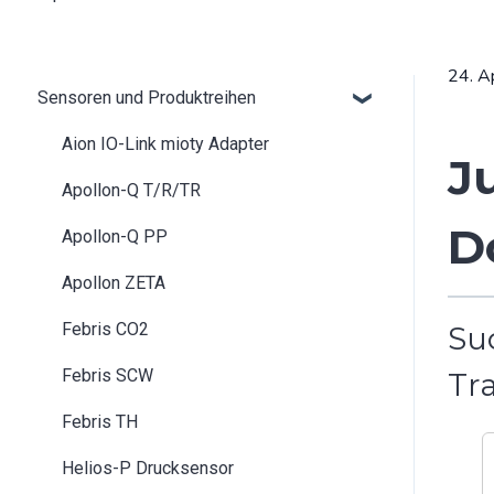
24. A
Sensoren und Produktreihen
Aion IO-Link mioty Adapter
J
Apollon-Q T/R/TR
D
Apollon-Q PP
Apollon ZETA
Febris CO2
Su
Febris SCW
Tra
Febris TH
Helios-P Drucksensor