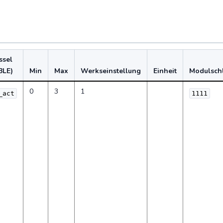
ssel
BLE)
Min
Max
Werkseinstellung
Einheit
Modulschl
0
3
1
_act
1111