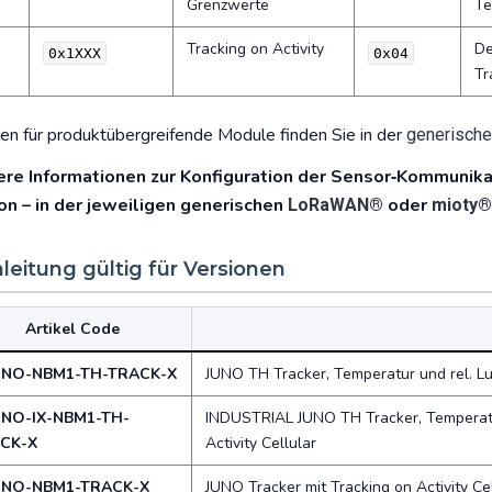
Grenzwerte
Te
Tracking on Activity
De
0x1XXX
0x04
Tr
len für produktübergreifende Module finden Sie in der
generisch
re Informationen zur Konfiguration der Sensor‑Kommunikati
on – in der jeweiligen generischen
oder
LoRaWAN®
mioty
nleitung gültig für Versionen
Artikel Code
UNO-NBM1-TH-TRACK-X
JUNO TH Tracker, Temperatur und rel. Luf
UNO-IX-NBM1-TH-
INDUSTRIAL JUNO TH Tracker, Temperatur 
CK-X
Activity Cellular
UNO-NBM1-TRACK-X
JUNO Tracker mit Tracking on Activity Cel