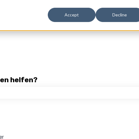
n
Accept
Decline
Tick
nen helfen?
hfeld leer ist.
er