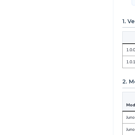
1. V
1.0.
1.0.
2. M
Mod
Juno
Juno