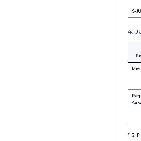
S-J
4. J
Re
Mes
Reg
Send
* 5: 