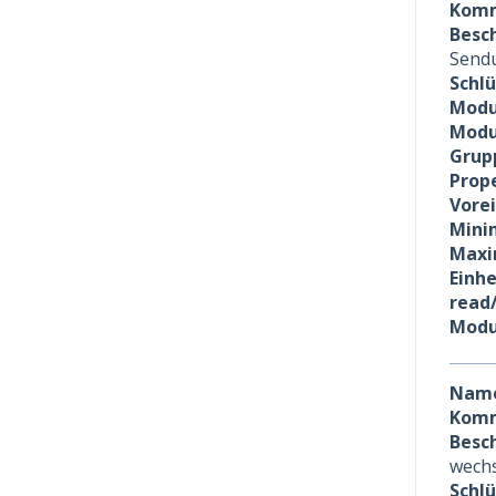
Komm
Besc
Sendu
Schl
Modu
Modu
Grup
Prope
Vore
Minim
Maxi
Einhe
read
Modu
Nam
Komm
Besc
wechs
Schl