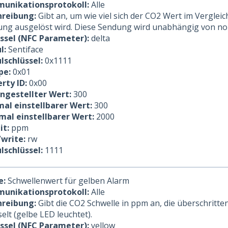
unikationsprotokoll:
Alle
hreibung:
Gibt an, um wie viel sich der CO2 Wert im Vergle
ng ausgelöst wird. Diese Sendung wird unabhängig von nor
üssel (NFC Parameter):
delta
l:
Sentiface
lschlüssel:
0x1111
pe:
0x01
rty ID:
0x00
ingestellter Wert:
300
al einstellbarer Wert:
300
mal einstellbarer Wert:
2000
it:
ppm
/write:
rw
lschlüssel:
1111
e:
Schwellenwert für gelben Alarm
unikationsprotokoll:
Alle
hreibung:
Gibt die CO2 Schwelle in ppm an, die überschritt
elt (gelbe LED leuchtet).
üssel (NFC Parameter):
yellow