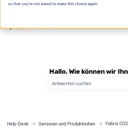
so that you're not asked to make this choice again.
Deutsch
Untermenü für Übersetzungen anzeige
Hallo. Wie können wir Ih
Es gibt keine Vorschläge, da das Su
Febris CO2
Help-Desk
Sensoren und Produktreihen