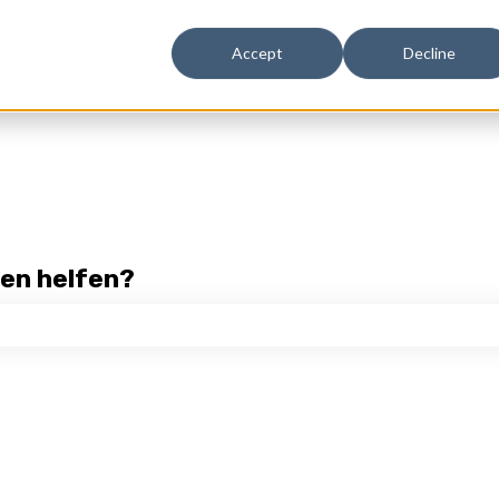
n
Accept
Decline
Tick
nen helfen?
chfeld leer ist.