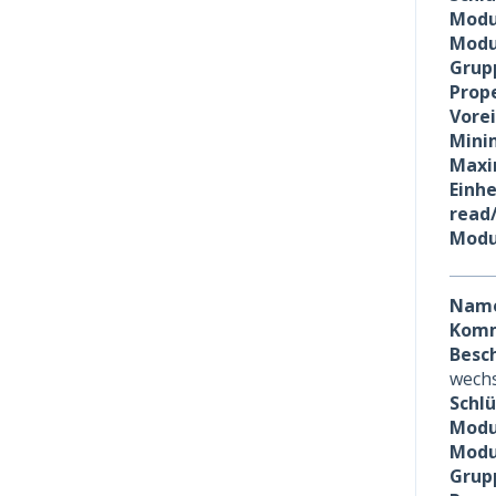
Modu
Modu
Grup
Prope
Vore
Minim
Maxi
Einhe
read
Modu
Nam
Komm
Besc
wechs
Schl
Modu
Modu
Grup