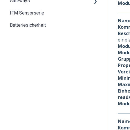
Gateways
Grundlagen des IoT und LPWAN
Modu
IFM Sensorserie
SentiGate indoor Gateway
Nam
Batteriesicherheit
SentiGate Outdoor Gateway
Komm
Besc
einpl
Modu
Modu
Grup
Prope
Vore
Minim
Maxi
Einhe
read
Modu
Nam
Komm