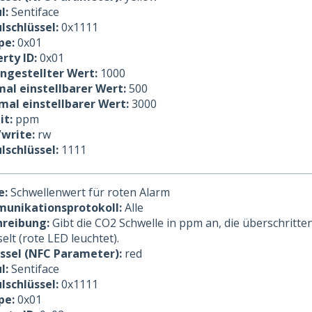
l:
Sentiface
lschlüssel:
0x1111
pe:
0x01
rty ID:
0x01
ingestellter Wert:
1000
al einstellbarer Wert:
500
mal einstellbarer Wert:
3000
it:
ppm
/write:
rw
lschlüssel:
1111
e:
Schwellenwert für roten Alarm
unikationsprotokoll:
Alle
hreibung:
Gibt die CO2 Schwelle in ppm an, die überschritt
elt (rote LED leuchtet).
üssel (NFC Parameter):
red
l:
Sentiface
lschlüssel:
0x1111
pe:
0x01