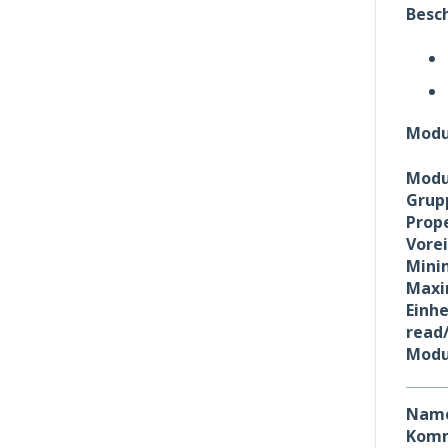
Besc
Modu
Modu
Grup
Prope
Vore
Minim
Maxim
Einhe
read
Modu
Nam
Komm