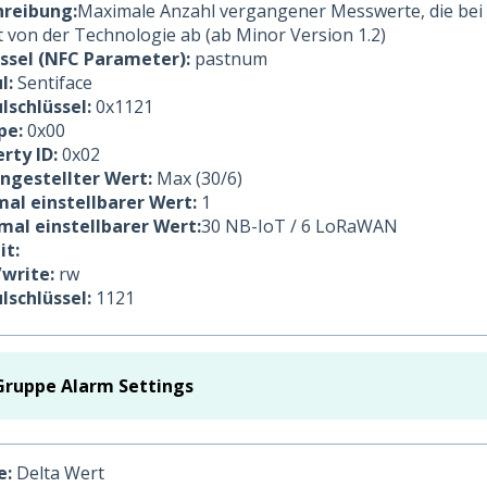
hreibung:
Maximale Anzahl vergangener Messwerte, die bei 
 von der Technologie ab (ab Minor Version 1.2)
üssel (NFC Parameter):
pastnum
l:
Sentiface
lschlüssel:
0x1121
pe:
0x00
rty ID:
0x02
ingestellter Wert:
Max (30/6)
al einstellbarer Wert:
1
al einstellbarer Wert:
30 NB-IoT / 6 LoRaWAN
it:
/write:
rw
lschlüssel:
1121
Gruppe Alarm Settings
e:
Delta Wert