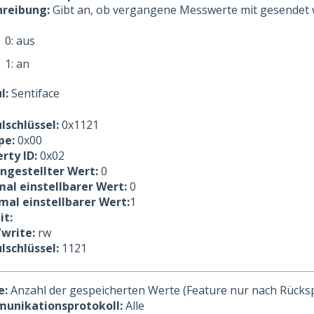
hreibung:
Gibt an, ob vergangene Messwerte mit gesendet w
0: aus
1: an
l:
Sentiface
lschlüssel:
0x1121
pe:
0x00
rty ID:
0x02
ingestellter Wert:
0
al einstellbarer Wert:
0
al einstellbarer Wert:
1
it:
/write:
rw
lschlüssel:
1121
e:
Anzahl der gespeicherten Werte (Feature nur nach Rück
unikationsprotokoll:
Alle