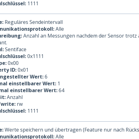
lschlüssel:
1111
e:
Reguläres Sendeintervall
unikationsprotokoll:
Alle
hreibung:
Anzahl an Messungen nachdem der Sensor trotz 
ant.
l:
Sentiface
lschlüssel:
0x1111
pe:
0x00
rty ID:
0x01
ingestellter Wert:
6
al einstellbarer Wert:
1
mal einstellbarer Wert:
64
it:
Anzahl
/write:
rw
lschlüssel:
1111
e:
Werte speichern und übertragen (Feature nur nach Rück
unikationsprotokoll:
Alle