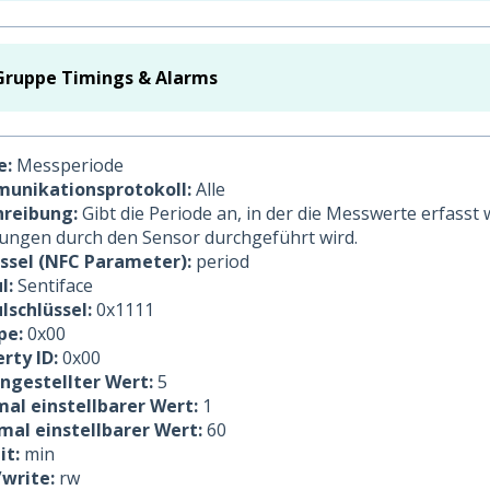
Gruppe Timings & Alarms
e:
Messperiode
unikationsprotokoll:
Alle
hreibung:
Gibt die Periode an, in der die Messwerte erfass
ngen durch den Sensor durchgeführt wird.
üssel (NFC Parameter):
period
l:
Sentiface
lschlüssel:
0x1111
pe:
0x00
rty ID:
0x00
ingestellter Wert:
5
al einstellbarer Wert:
1
mal einstellbarer Wert:
60
it:
min
/write:
rw