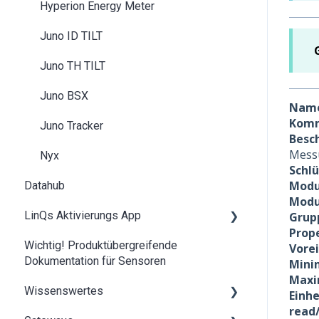
Hyperion Energy Meter
Juno ID TILT
Juno TH TILT
Juno BSX
Nam
Komm
Juno Tracker
Besc
Messu
Nyx
Schl
Modu
Datahub
Modu
LinQs Aktivierungs App
Grup
Prope
Wichtig! Produktübergreifende
LinQs Dokumente Übersicht
Vore
Dokumentation für Sensoren
Minim
NFC Wiederherstellung
Maxi
Wissenswertes
Einhe
read