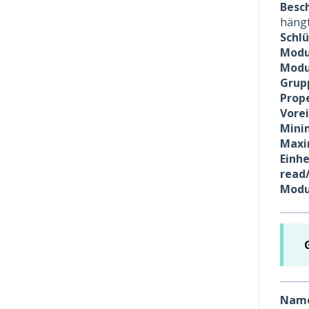
Besc
hängt
Schl
Modu
Modu
Grup
Prope
Vore
Minim
Maxim
Einhe
read
Modu
Nam